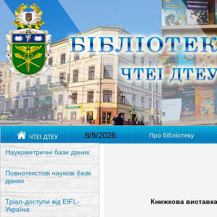
8/6/2026
Про бібліотеку
ЧТЕІ ДТЕУ
Наукометричні бази даних
Повнотекстові наукові бази
даних
Книжкова виставка
Тріал-доступи від EIFL-
Україна