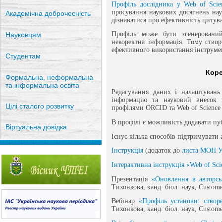
Профіль дослідника у Web of Scie
просування наукових досягнень наук
Академічна доброчесність
дізнаватися про ефективність цитув
Профіль може бути згенеровани
Науковцям
некоректна інформація. Тому створ
ефективного використання інструмен
Студентам
Коре
Формальна, неформальна
та інформальна освіта
Редагування даних і налаштувань
інформацію та науковий внесок 
Цілі сталого розвитку
профілями ORCID та Web of Science
В профілі є можливість додавати пуб
Віртуальна довідка
Існує кілька способів підтримувати 
Інструкція
(додаток до
листа МОН У
Інтерактивна інструкція «Web of Sci
Презентація
«Оновлення в авторсь
Тихонкова, канд. біол. наук, Custome
Вебінар
«Профіль установи: створ
Тихонкова, канд. біол. наук, Custome