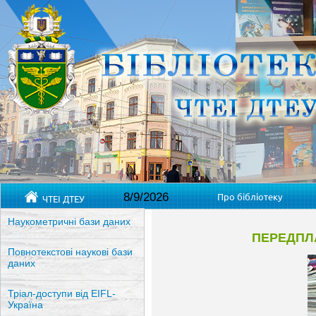
8/9/2026
Про бібліотеку
ЧТЕІ ДТЕУ
Наукометричні бази даних
ПЕРЕДПЛ
Повнотекстові наукові бази
даних
Тріал-доступи від EIFL-
Україна