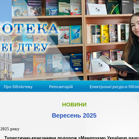
Про бібліотеку
Репозитарій
Електронні ресурси біблі
НОВИНИ
Вересень 2025
 2025 року
Туристично-краєзнавча подорож «Мандруємо Україною раз