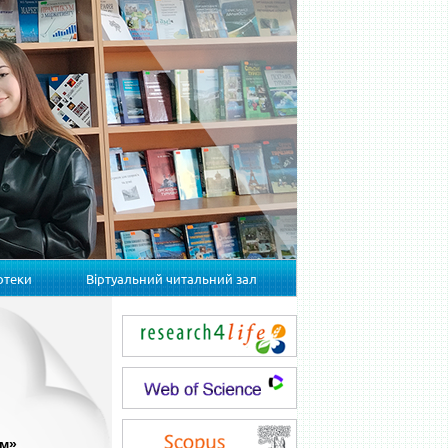
отеки
Віртуальний читальний зал
ом»