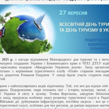
 2025 р.
з нагоди відзначення Міжнародного дня туризму та з мето
ультурної спадщини України і Буковинського краю в ЧТЕІ ДТЕУ відбу
-краєзнавча подорож «Мандруємо Україною разом». Захід організов
 спільно з керівником туристичного клубу «Плай» старшим виклада
та доцентом Романом Гищуком. У заході брали участь студенти пер
тей.
дним з найпопулярніших видів відпочинку. Той, хто хоч раз відчув себе
дина. Подорожуючи, люди пізнають світ – історію, культуру, звичаї, 
і України й світу в цілому. Тетяна Корольова, завідувач бібліотек
и захід, приділила особливу увагу розвитку туристичної галузі в Украї
 Військові дії, руйнування інфраструктури, постійна загроза – все це 
туристичної галузі, особливо для тих регіонів, де раніше вирувало житт