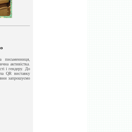
ко
а письменниця,
тична активістка.
ті і гендеру. До
ала QR виставку
нівни запрошуємо