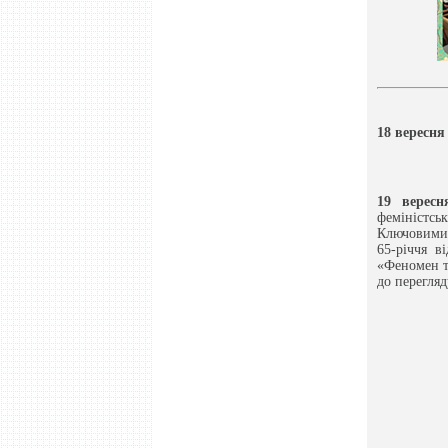
18 вересня
19 вересн
феміністськ
Ключовими 
65-річчя 
«Феномен т
до перегляд