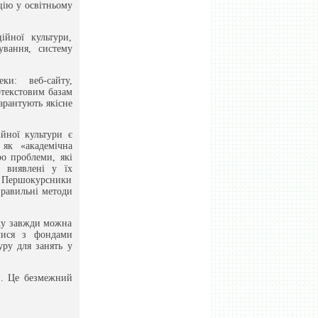
цію у освітньому
йної культури,
ування, систему
ки: веб-сайту,
отекстовим базам
арантують якісне
йної культури є
 як «академічна
ро проблеми, які
 виявлені у їх
. Першокурсники
правильні методи
яку завжди можна
илися з фондами
уру для занять у
ей. Це безмежний