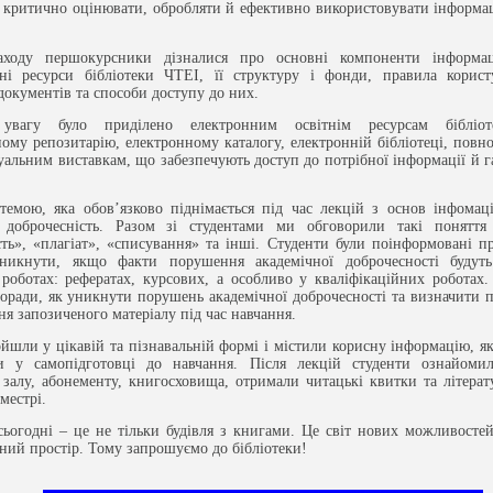
, критично оцінювати, обробляти й ефективно використовувати інформа
аходу першокурсники дізналися про основні компоненти інформаці
ні ресурси бібліотеки ЧТЕІ, її структуру і фонди, правила корист
документів та способи доступу до них.
увагу було приділено електронним освітнім ресурсам бібліоте
ному репозитарію, електронному каталогу, електронній бібліотеці, повн
уальним виставкам, що забезпечують доступ до потрібної інформації й г
емою, яка обов’язково піднімається під час лекцій з основ інфомаці
а доброчесність. Разом зі студентами ми обговорили такі поняття
сть», «плагіат», «списування» та інші. Студенти були поінформовані п
никнути, якщо факти порушення академічної доброчесності будуть
роботах: рефератах, курсових, а особливо у кваліфікаційних роботах
оради, як уникнути порушень академічної доброчесності та визначити 
я запозиченого матеріалу під час навчання.
ойшли у цікавій та пізнавальній формі і містили корисну інформацію, 
ти у самопідготовці до навчання. Після лекцій студенти ознайом
 залу, абонементу, книгосховища, отримали читацькі квитки та літерат
местрі.
 сьогодні – це не тільки будівля з книгами. Це світ нових можливост
ний простір. Тому запрошуємо до бібліотеки!