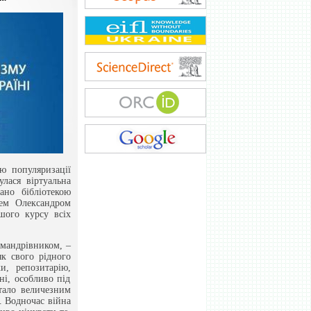
ю популяризації
лася віртуальна
ано бібліотекою
чем Олександром
шого курсу всіх
 мандрівником, –
як свого рідного
и, репозитарію,
ні, особливо під
стало величезним
я. Водночас війна