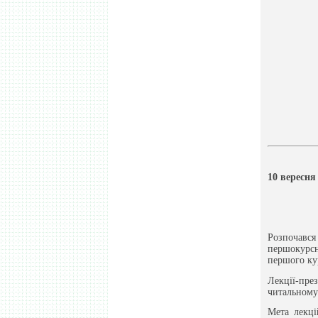
10 вересня
Розпочавс
першокурсн
першого кур
Лекції-през
читальному 
Мета лекці