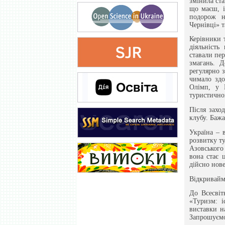
змінила ста
що маєш, і
подорож н
Чернівці» 
Керівники 
діяльність
ставали пе
змагань. Д
регулярно з
чимало здо
Олімп, у 
туристичног
Після захо
клубу. Баж
Україна – 
розвитку т
Азовського 
вона стає 
дійсно нов
Відкривайм
До Всесвіт
«Туризм: і
виставки н
Запрошуємо