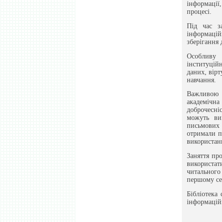
інформації
процесі.
Під час з
інформацій
зберігання 
Особливу 
інституцій
даних, вірт
навчання.
Важливою т
академічн
доброчесні
можуть ви
письмових 
отримали п
використанн
Заняття пр
використа
читального
першому се
Бібліотека
інформацій