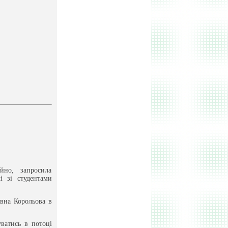
йно, запросила
і зі студентами
ївна Корольова в
уватись в потоці