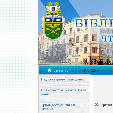
8/7/2026
ЧТЕІ ДТЕУ
Наукометричні бази даних
Повнотекстові наукові бази
даних
22 вересня
Тріал-доступи від EIFL-
Україна