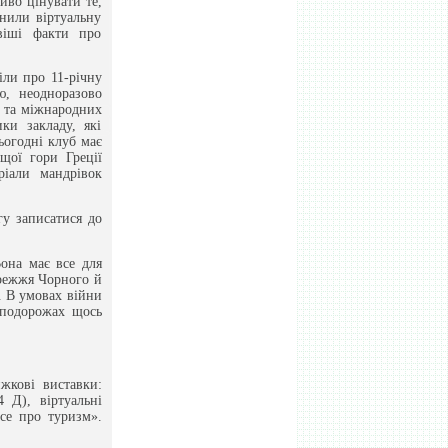
ливо цінувати те,
нили віртуальну
віші факти про
ли про 11-річну
ю, неодноразово
х та міжнародних
ки закладу, які
ьогодні клуб має
щої гори Греції
ріали мандрівок
гу записатися до
Вона має все для
ережжя Чорного й
я. В умовах війни
в подорожах щось
жкові виставки:
 Д), віртуальні
Все про туризм».