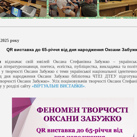
 2025 року
QR виставка до 65-річчя від дня народження Оксани Забуж
я
відзначає свій ювілей Оксана Стефанівна Забужко – українськ
а літературознавиця, поетеса, есеїстка, публіцистка, викладачка та полі
у творчості Оксани Забужко є теми української національної ідентичнос
від дня народження Оксани Забужко бібліотека ЧТЕІ ДТЕУ підготув
ворчості Оксани Забужко». Усіх поціновувачів творчості Оксани Стефа
у у розділі сайту
«ВІРТУАЛЬНІ ВИСТАВКИ»
.