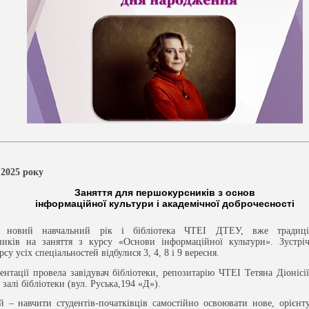
 2025 року
Заняття для першокурсників з основ
інформаційної культури і академічної доброчесності
я новий навчальний рік і бібліотека ЧТЕІ ДТЕУ, вже традиці
иків на заняття з курсу «Основи інформаційної культури». Зустріч
су усіх спеціальностей відбулися 3, 4, 8 і 9 вересня.
ентації провела завідувач бібліотеки, репозитарію ЧТЕІ Тетяна Діонісі
залі бібліотеки (вул. Руська,194 «Д»).
й – навчити студентів-початківців самостійно освоювати нове, орієнт