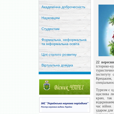
Академічна доброчесність
Науковцям
Студентам
Формальна, неформальна
та інформальна освіта
Цілі сталого розвитку
22 вересня
Віртуальна довідка
історико-к
туристично
інституту
Крецьким, 
спеціальнос
Туризм є о
щаслива лю
краю, так 
відкриваюч
час війни.
ударом для 