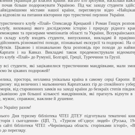
влення українців до власної країни. Багато хто зрозумів, наскільки важ
 почав більше подорожувати Україною. Під час заходу студенти здійс
айвідомішими містами нашої країни, переглянули відео «Найціка
та відповіли на питання вікторини про туристичні перлини України.
туристичного клубу «Плай» Олександр Крецький і Роман Гищук розпові
 клубу, вихованці якого досліджуючи історію і природу рідного кра
реможцями та призерами чемпіонатів області та України, Всеукраїнськи
о складу клубу входять студенти, випускники, викладачі й працівни
дійснюють різноманітні походи, пізнавальні екскурсії та подорожі. На с
бутків. Цікавою і пізнавальною була розповідь про походи до найви
Карпати і на Кавказ. Викладачі також продемонстрували відеомате
о клубу «Плай» до Румунії, Болгарії, Греції, Туреччини та Грузії.
ду всі студенти, які зацікавилися туристичними мандрівками, мали змо
аємо їм цікавих подорожей!
велика, простора, незламна унікальна країна в самому серці Європи. 
уризму: від величних і мальовничих Карпатських гір до спокійного узб
морів, від старовинних замків на заході країни до безкраїх степів півдн
цікавішою для більшої кількості мандрівників, які прагнуть відчути 
е, мужнє, справжнє, важливе й душевне.
о Україну разом!
нього Дня туризму бібліотека ЧТЕІ ДТЕУ підготувала тематичні кни
сторія і сьогодення» (ЦП, 7), «Туризм об’єднує людей» (Руська, 194
а сайті бібліотеки ЧТЕІ: «Чернівецька область: сторінками історії», «
 до перегляду.